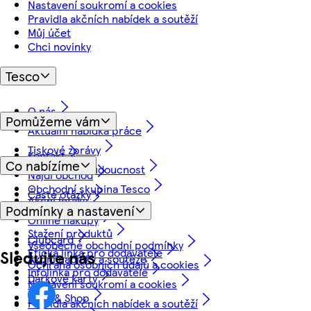
Nastavení soukromí a cookies
Pravidla akčních nabídek a soutěží
Můj účet
Chci novinky
Tesco
O nás
Pomůžeme vám
Aktuální nabídka práce
Tiskové zprávy
Kontakt
Co nabízíme
Myslíme na budoucnost
Najdi obchod
Obchodní skupina Tesco
Časté otázky
Akční letáky
Podmínky a nastavení
Vrácení a záruka
Online nákupy
Stažení produktů
Clubcard
Všeobecné obchodní podmínky
Etická linka pro dodavatele
Sledujte nás
Akční nabídky a soutěže
Ochrana osobních údajů a cookies
Infolinka pro dodavatele
Dárkové karty
Nastavení soukromí a cookies
Scan & Shop
Pravidla akčních nabídek a soutěží