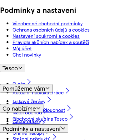
Podmínky a nastavení
Všeobecné obchodní podmínky
Ochrana osobních údajů a cookies
Nastavení soukromí a cookies
Pravidla akčních nabídek a soutěží
Můj účet
Chci novinky
Tesco
O nás
Pomůžeme vám
Aktuální nabídka práce
Tiskové zprávy
Kontakt
Co nabízíme
Myslíme na budoucnost
Najdi obchod
Obchodní skupina Tesco
Časté otázky
Akční letáky
Podmínky a nastavení
Vrácení a záruka
Online nákupy
Stažení produktů