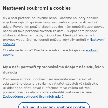
HelpPage
Nastavení soukromí a cookies
My a naši partneři používáme nebo ukládáme soubory cookies,
abychom zajistili správné fungování webu a zpracovali osobní
údaje. Povolením použití všech cookies nám umožníte zobrazovat
například také personalizovanou reklamu. V opačném případě
zůstanou aktivní jen nezbytné cookies, které potřebujeme k
provozu webu. Své rozhodnutí můžete kdykoliv změnit v
Nastavení
cookies
.
Chcete vědět více? Přečtěte si informace týkající se
souborů
cookie
.
My a naši partneři zpracováváme údaje z následujících
důvodů
Povolením souborů cookies nám umožníte měřit efektivitu
zobrazeného obsahu a reklamy, vytvářet uživatelské statistiky,
ukládat nebo přistupovat k informacím ve vašem zařízení,
používat přesná data o poloze a identifikovat vaše zařízení.
Zodpovědnost ohledně firemních údajů
Přijmout všechny soubory cookie