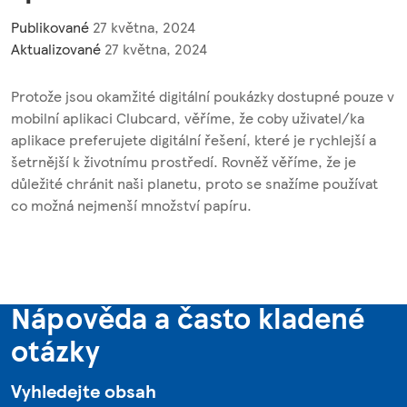
Publikované
27 května, 2024
Aktualizované
27 května, 2024
Protože jsou okamžité digitální poukázky dostupné pouze v
mobilní aplikaci Clubcard, věříme, že coby uživatel/ka
aplikace preferujete digitální řešení, které je rychlejší a
šetrnější k životnímu prostředí. Rovněž věříme, že je
důležité chránit naši planetu, proto se snažíme používat
co možná nejmenší množství papíru.
Nápověda a často kladené
otázky
Vyhledejte obsah