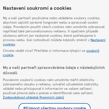
HelpPage
Nastavení soukromí a cookies
My a naši partneři používáme nebo ukládáme soubory cookies,
abychom zajistili správné fungování webu a zpracovali osobní
údaje. Povolením použití všech cookies nám umožníte zobrazovat
například také personalizovanou reklamu. V opačném případě
zůstanou aktivní jen nezbytné cookies, které potřebujeme k
provozu webu. Své rozhodnutí můžete kdykoliv změnit v
Nastavení
cookies
.
Chcete vědět více? Přečtěte si informace týkající se
souborů
cookie
.
My a naši partneři zpracováváme údaje z následujících
důvodů
Povolením souborů cookies nám umožníte měřit efektivitu
zobrazeného obsahu a reklamy, vytvářet uživatelské statistiky,
ukládat nebo přistupovat k informacím ve vašem zařízení,
používat přesná data o poloze a identifikovat vaše zařízení.
Zodpovědnost ohledně firemních údajů
Přijmout všechny soubory cookie