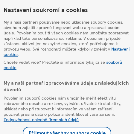
HelpPage
Nastavení soukromí a cookies
My a naši partneři používáme nebo ukládáme soubory cookies,
abychom zajistili správné fungování webu a zpracovali osobní
údaje. Povolením použití všech cookies nám umožníte zobrazovat
například také personalizovanou reklamu. V opačném případě
zůstanou aktivní jen nezbytné cookies, které potřebujeme k
provozu webu. Své rozhodnutí můžete kdykoliv změnit v
Nastavení
cookies
.
Chcete vědět více? Přečtěte si informace týkající se
souborů
cookie
.
My a naši partneři zpracováváme údaje z následujících
důvodů
Povolením souborů cookies nám umožníte měřit efektivitu
zobrazeného obsahu a reklamy, vytvářet uživatelské statistiky,
ukládat nebo přistupovat k informacím ve vašem zařízení,
používat přesná data o poloze a identifikovat vaše zařízení.
Zodpovědnost ohledně firemních údajů
Přijmout všechny soubory cookie