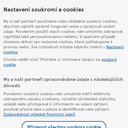
HelpPage
Nastavení soukromí a cookies
My a naši partneři používáme nebo ukládáme soubory cookies,
abychom zajistili správné fungování webu a zpracovali osobní
údaje. Povolením použití všech cookies nám umožníte zobrazovat
například také personalizovanou reklamu. V opačném případě
zůstanou aktivní jen nezbytné cookies, které potřebujeme k
provozu webu. Své rozhodnutí můžete kdykoliv změnit v
Nastavení
cookies
.
Chcete vědět více? Přečtěte si informace týkající se
souborů
cookie
.
My a naši partneři zpracováváme údaje z následujících
důvodů
Povolením souborů cookies nám umožníte měřit efektivitu
zobrazeného obsahu a reklamy, vytvářet uživatelské statistiky,
ukládat nebo přistupovat k informacím ve vašem zařízení,
používat přesná data o poloze a identifikovat vaše zařízení.
Zodpovědnost ohledně firemních údajů
Přijmout všechny soubory cookie