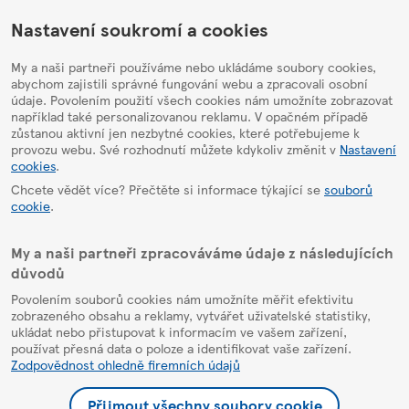
HelpPage
Nastavení soukromí a cookies
My a naši partneři používáme nebo ukládáme soubory cookies,
abychom zajistili správné fungování webu a zpracovali osobní
údaje. Povolením použití všech cookies nám umožníte zobrazovat
například také personalizovanou reklamu. V opačném případě
zůstanou aktivní jen nezbytné cookies, které potřebujeme k
provozu webu. Své rozhodnutí můžete kdykoliv změnit v
Nastavení
cookies
.
Chcete vědět více? Přečtěte si informace týkající se
souborů
cookie
.
My a naši partneři zpracováváme údaje z následujících
důvodů
Povolením souborů cookies nám umožníte měřit efektivitu
zobrazeného obsahu a reklamy, vytvářet uživatelské statistiky,
ukládat nebo přistupovat k informacím ve vašem zařízení,
používat přesná data o poloze a identifikovat vaše zařízení.
Zodpovědnost ohledně firemních údajů
Přijmout všechny soubory cookie