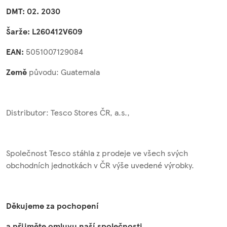
DMT: 02. 2030
Šarže: L260412V609
EAN:
5051007129084
Země
původu: Guatemala
Distributor: Tesco Stores ČR, a.s.,
Společnost Tesco stáhla z prodeje ve všech svých
obchodních jednotkách v ČR výše uvedené výrobky.
Děkujeme za pochopení
a přijměte omluvu naší společnosti.