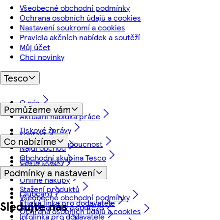
Všeobecné obchodní podmínky
Ochrana osobních údajů a cookies
Nastavení soukromí a cookies
Pravidla akčních nabídek a soutěží
Můj účet
Chci novinky
Tesco
O nás
Pomůžeme vám
Aktuální nabídka práce
Tiskové zprávy
Kontakt
Co nabízíme
Myslíme na budoucnost
Najdi obchod
Obchodní skupina Tesco
Časté otázky
Akční letáky
Podmínky a nastavení
Vrácení a záruka
Online nákupy
Stažení produktů
Clubcard
Všeobecné obchodní podmínky
Etická linka pro dodavatele
Sledujte nás
Akční nabídky a soutěže
Ochrana osobních údajů a cookies
Infolinka pro dodavatele