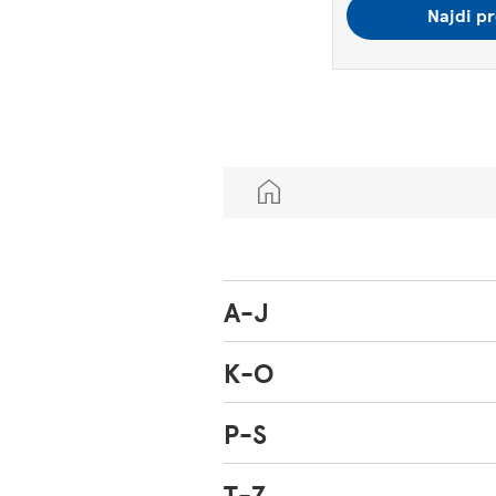
Najdi pr
A-J
K-O
P-S
T-Z