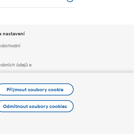
a nastavení
 obchodní
obních údajů a
soukromí a cookies
Přijmout soubory cookie
čních nabídek a
Odmítnout soubory cookies
etter