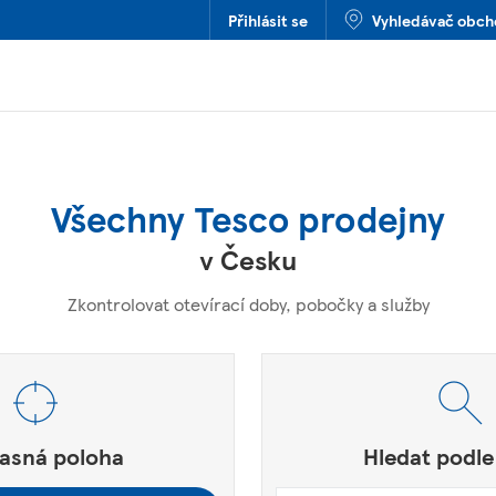
Přihlásit se
Vyhledávač obc
Všechny Tesco prodejny
v Česku
Zkontrolovat otevírací doby, pobočky a služby
SČ nebo Město a Země
í.
asná poloha
Hledat podle