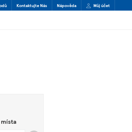
hodů
Kontaktujte Nás
Nápověda
Můj účet
 místa