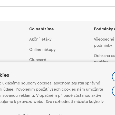
Co nabízíme
Podmínky 
Akční letáky
Všeobecné
podmínky
Online nákupy
Ochrana os
Clubcard
cookies
Akční nabídky a soutěže
Nastavení 
kies
Dárkové karty
Pravidla ak
o ukládáme soubory cookies, abychom zajistili správné
soutěží
ní údaje. Povolením použití všech cookies nám umožníte
davatele
Scan&Shop
alizovanou reklamu. V opačném případě zůstanou aktivní
Můj účet
atele
Hello Tesco
ebujeme k provozu webu. Své rozhodnutí můžete kdykoliv
Chci newsl
Tesco mobile