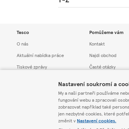
Tesco
Pomůžeme vám
O nás
Kontakt
Aktuální nabídka práce
Najdi obchod
Tiskové zprávy
Časté otázky
Link Opens in New Tab
Link Opens in New Tab
Link Opens in New Tab
Myslíme na budoucnost
Vrácení a záruka
Nastavení soukromí a coo
Obchodní skupina Tesco
Stažení produktů
My a naši partneři používáme neb
fungování webu a zpracovali osob
Etická linka pro do
zobrazovat například také person
Infolinka pro dodav
jen nezbytné cookies, které potř
změnit v
Nastavení cookies.