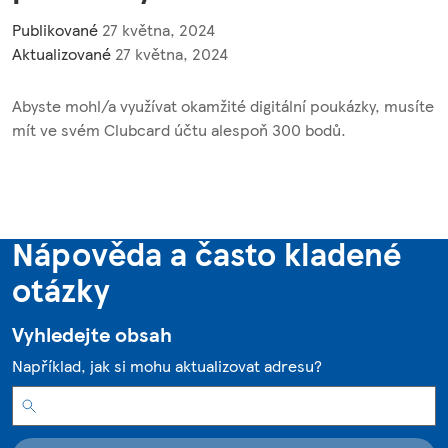
Publikované
27 května, 2024
Aktualizované
27 května, 2024
Abyste mohl/a využívat okamžité digitální poukázky, musíte
mít ve svém Clubcard účtu alespoň 300 bodů.
Nápověda a často kladené
otázky
Vyhledejte obsah
Například, jak si mohu aktualizovat adresu?