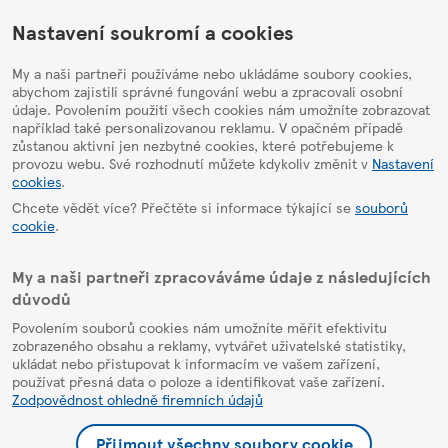
HelpPage
Nastavení soukromí a cookies
My a naši partneři používáme nebo ukládáme soubory cookies,
abychom zajistili správné fungování webu a zpracovali osobní
údaje. Povolením použití všech cookies nám umožníte zobrazovat
například také personalizovanou reklamu. V opačném případě
zůstanou aktivní jen nezbytné cookies, které potřebujeme k
provozu webu. Své rozhodnutí můžete kdykoliv změnit v
Nastavení
cookies
.
Chcete vědět více? Přečtěte si informace týkající se
souborů
cookie
.
My a naši partneři zpracováváme údaje z následujících
důvodů
Povolením souborů cookies nám umožníte měřit efektivitu
zobrazeného obsahu a reklamy, vytvářet uživatelské statistiky,
ukládat nebo přistupovat k informacím ve vašem zařízení,
používat přesná data o poloze a identifikovat vaše zařízení.
Zodpovědnost ohledně firemních údajů
Přijmout všechny soubory cookie