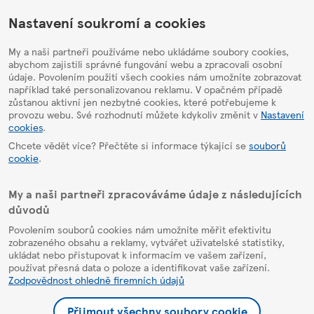
HelpPage
Nastavení soukromí a cookies
My a naši partneři používáme nebo ukládáme soubory cookies,
abychom zajistili správné fungování webu a zpracovali osobní
údaje. Povolením použití všech cookies nám umožníte zobrazovat
například také personalizovanou reklamu. V opačném případě
zůstanou aktivní jen nezbytné cookies, které potřebujeme k
provozu webu. Své rozhodnutí můžete kdykoliv změnit v
Nastavení
cookies
.
Chcete vědět více? Přečtěte si informace týkající se
souborů
cookie
.
My a naši partneři zpracováváme údaje z následujících
důvodů
Povolením souborů cookies nám umožníte měřit efektivitu
zobrazeného obsahu a reklamy, vytvářet uživatelské statistiky,
ukládat nebo přistupovat k informacím ve vašem zařízení,
používat přesná data o poloze a identifikovat vaše zařízení.
Zodpovědnost ohledně firemních údajů
Přijmout všechny soubory cookie