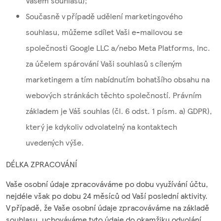
Vašem souhlasu);
Současně v případě udělení marketingového
souhlasu, můžeme sdílet Vaši e-mailovou se
společnosti Google LLC a/nebo Meta Platforms, Inc.
za účelem spárování Vaši souhlasů s cíleným
marketingem a tím nabídnutím bohatšího obsahu na
webových stránkách těchto společností. Právním
základem je Váš souhlas (čl. 6 odst. 1 písm. a) GDPR),
který je kdykoliv odvolatelný na kontaktech
uvedených výše.
DÉLKA ZPRACOVÁNÍ
Vaše osobní údaje zpracováváme po dobu využívání účtu,
nejdéle však po dobu 24 měsíců od Vaší poslední aktivity.
V případě, že Vaše osobní údaje zpracováváme na základě
souhlasu, uchováváme tyto údaje do okamžiku odvolání