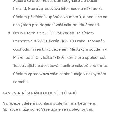
Square Crofton Road, Dun Laoghaire Co Dublin,
Ireland, která zpracovává informace o nákupu za
účelem přidělení kupónů a voucherů, a podílí se na
analýzách pro zlepšení Vaší nákupní zkušenosti.
DoDo Czech s.r.o., IČO: 24128848, se sídlem
Pernerova 702/39, Karlín, 186 00 Praha, zapsaná v
obchodním rejstříku vedeném Městským soudem v
Praze, oddíl C, vložka 181207, která pro společnost
Tesco zajišťuje doručování online nákupů a za tímto
účelem zpracovává Vaše osobní údaje v nezbytném
rozsahu.
SAMOSTATNÍ SPRÁVCI OSOBNÍCH ÚDAJŮ
V případě udělení souhlasu s cíleným marketingem,
Správce může sdílet Vaše údaje se společnostmi: