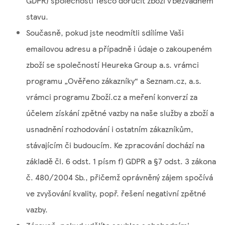
GDPR) společnosti Tesco doručit zboží v bezvadném
stavu.
Současně, pokud jste neodmítli sdílíme Vaši
emailovou adresu a případně i údaje o zakoupeném
zboží se společností Heureka Group a.s. vrámci
programu „Ověřeno zákazníky“ a Seznam.cz, a.s.
vrámci programu Zboží.cz a meření konverzí za
účelem získání zpětné vazby na naše služby a zboží a
usnadnění rozhodování i ostatním zákazníkům,
stávajícím či budoucím. Ke zpracování dochází na
základě čl. 6 odst. 1 písm f) GDPR a §7 odst. 3 zákona
č. 480/2004 Sb., přičemž oprávněný zájem spočívá
ve zvyšování kvality, popř. řešení negativní zpětné
vazby.