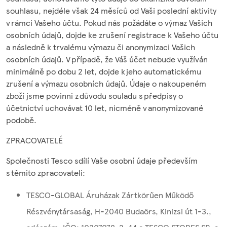
souhlasu, nejdéle však 24 měsíců od Vaši poslední aktivity
v rámci Vašeho účtu. Pokud nás požádáte o výmaz Vašich
osobních údajů, dojde ke zrušení registrace k Vašeho účtu
a následně k trvalému výmazu či anonymizaci Vašich
osobních údajů. V případě, že Váš účet nebude využíván
minimálně po dobu 2 let, dojde k jeho automatickému
zrušení a výmazu osobních údajů. Údaje o nakoupeném
zboží jsme povinni z důvodu souladu s předpisy o
účetnictví uchovávat 10 let, nicméně v anonymizované
podobě.
ZPRACOVATELÉ
Společnosti Tesco sdílí Vaše osobní údaje především
s těmito zpracovateli:
TESCO-GLOBAL Áruházak Zártkörűen Működő
Részvénytársaság, H-2040 Budaörs, Kinizsi út 1-3.,