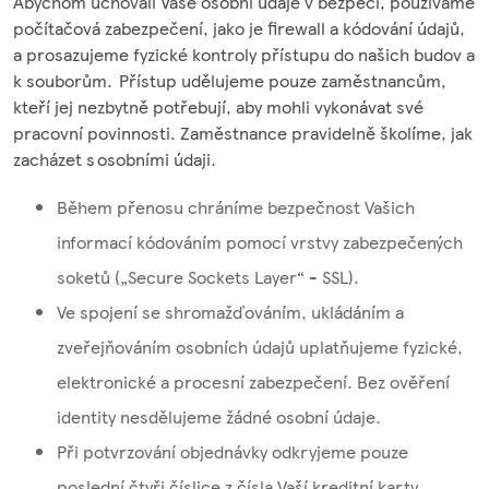
Abychom uchovali Vaše osobní údaje v bezpečí, používáme
počítačová zabezpečení, jako je firewall a kódování údajů,
a prosazujeme fyzické kontroly přístupu do našich budov a
k souborům. Přístup udělujeme pouze zaměstnancům,
kteří jej nezbytně potřebují, aby mohli vykonávat své
pracovní povinnosti. Zaměstnance pravidelně školíme, jak
zacházet s osobními údaji.
Během přenosu chráníme bezpečnost Vašich
informací kódováním pomocí vrstvy zabezpečených
soketů („Secure Sockets Layer“ - SSL).
Ve spojení se shromažďováním, ukládáním a
zveřejňováním osobních údajů uplatňujeme fyzické,
elektronické a procesní zabezpečení. Bez ověření
identity nesdělujeme žádné osobní údaje.
Při potvrzování objednávky odkryjeme pouze
poslední čtyři číslice z čísla Vaší kreditní karty