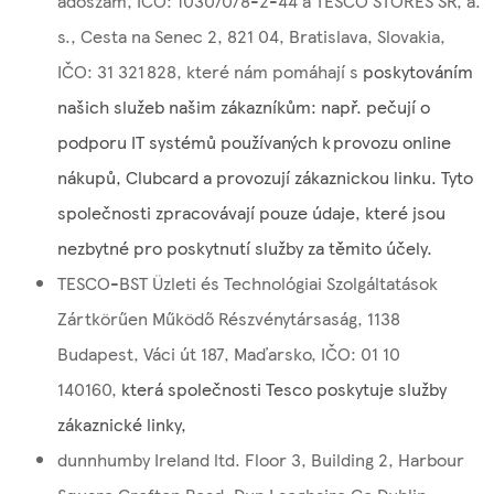
adószám, IČO: 10307078-2-44 a TESCO STORES SR, a.
s., Cesta na Senec 2, 821 04, Bratislava, Slovakia,
IČO: 31 321 828, které nám pomáhají s
poskytováním
našich služeb našim zákazníkům: např. pečují o
podporu IT systémů používaných k provozu online
nákupů, Clubcard a provozují zákaznickou linku. Tyto
společnosti zpracovávají pouze údaje, které jsou
nezbytné pro poskytnutí služby za těmito účely.
TESCO-BST Üzleti és Technológiai Szolgáltatások
Zártkörűen Működő Részvénytársaság, 1138
Budapest, Váci út 187, Maďarsko, IČO: 01 10
140160,
která společnosti Tesco poskytuje služby
zákaznické linky,
dunnhumby Ireland ltd. Floor 3, Building 2, Harbour