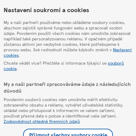
HelpPage
Nastavení soukromí a cookies
My a naši partneři používáme nebo ukládáme soubory cookies,
abychom zajistili správné fungování webu a zpracovali osobní
údaje. Povolením použití všech cookies nám umožníte zobrazovat
například také personalizovanou reklamu. V opačném případě
zůstanou aktivní jen nezbytné cookies, které potřebujeme k
provozu webu. Své rozhodnutí můžete kdykoliv změnit v
Nastavení
cookies
.
Chcete vědět více? Přečtěte si informace týkající se
souborů
cookie
.
My a naši partneři zpracováváme údaje z následujících
důvodů
Povolením souborů cookies nám umožníte měřit efektivitu
zobrazeného obsahu a reklamy, vytvářet uživatelské statistiky,
ukládat nebo přistupovat k informacím ve vašem zařízení,
používat přesná data o poloze a identifikovat vaše zařízení.
Zodpovědnost ohledně firemních údajů
Přijmout všechny soubory cookie