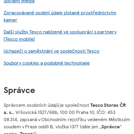
Sociální média
Zpracovávané osobní údaje získané prostřednictvím
kamer
Další služby Tesco nabízené ve spolupráci s partnery
(Tesco mobile)
Uchazeči o zaměstnání ve společnosti Tesco
Soubory cookies a podobné technologie
Správce
Správcem osobních údajů je společnost
Tesco Stores ČR
a. s.
, Vršovická 1527/68b, 100 00 Praha 10, IČO: 453
08 314, zapsaná v Obchodním rejstříku vedeném Městksým
soudem v Praze oddíl B, vložka 1377 (dále jen „
Správce
“
anebo „
Tesco
“).