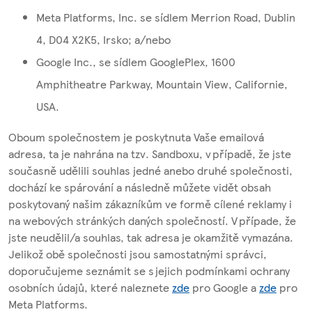
Meta Platforms, Inc. se sídlem Merrion Road, Dublin
4, D04 X2K5, Irsko; a/nebo
Google Inc., se sídlem GooglePlex, 1600
Amphitheatre Parkway, Mountain View, Californie,
USA.
Oboum společnostem je poskytnuta Vaše emailová
adresa, ta je nahrána na tzv. Sandboxu, v případě, že jste
současně udělili souhlas jedné anebo druhé společnosti,
dochází ke spárování a následně můžete vidět obsah
poskytovaný našim zákazníkům ve formě cílené reklamy i
na webových stránkých daných společností. V případe, že
jste neudělil/a souhlas, tak adresa je okamžitě vymazána.
Jelikož obě společnosti jsou samostatnými správci,
doporučujeme seznámit se s jejich podmínkami ochrany
osobních údajů, které naleznete
zde
pro Google a
zde
pro
Meta Platforms.