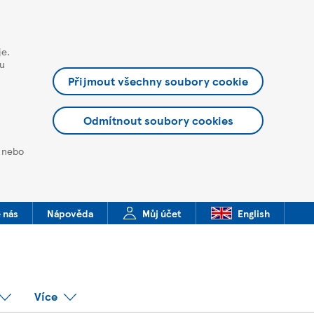
je.
ou
Přijmout všechny soubory cookie
Odmítnout soubory cookies
t nebo
 nás
Nápověda
Můj účet
English
Více