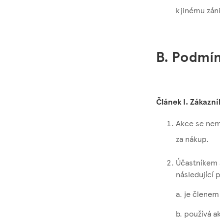
k jinému zán
B. Podmí
Článek I. Zákazn
Akce se nemo
za nákup.
Účastníkem 
následující 
a. je člene
b. používá a