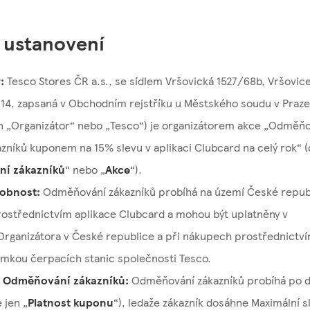
 ustanovení
:
Tesco Stores ČR a.s., se sídlem Vršovická 1527/68b, Vršovice
4, zapsaná v Obchodním rejstříku u Městského soudu v Praze, 
en „Organizátor“ nebo „Tesco“) je organizátorem akce „Odměň
zníků kuponem na 15% slevu v aplikaci Clubcard na celý rok“ (
í zákazníků
“ nebo „
Akce
“).
obnost:
Odměňování zákazníků probíhá na území České republ
rostřednictvím aplikace Clubcard a mohou být uplatněny v
rganizátora v České republice a při nákupech prostřednictví
imkou čerpacích stanic společnosti Tesco.
í Odměňování zákazníků:
Odměňování zákazníků probíhá po 
 jen „
Platnost kuponu
“), ledaže zákazník dosáhne Maximální s