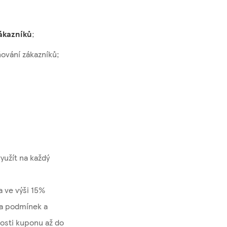
ákazníků
;
ování zákazníků;
yužít na každý
 ve výši 15%
za podmínek a
osti kuponu až do