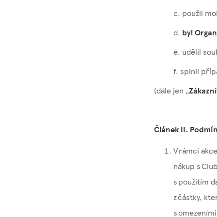
c. použil mo
d.
byl Orga
e. udělil so
f. splnil př
(dále jen „
Zákazní
Článek II. Podm
V rámci akce
nákup s Clu
s použitím d
z částky, kt
s omezeními 