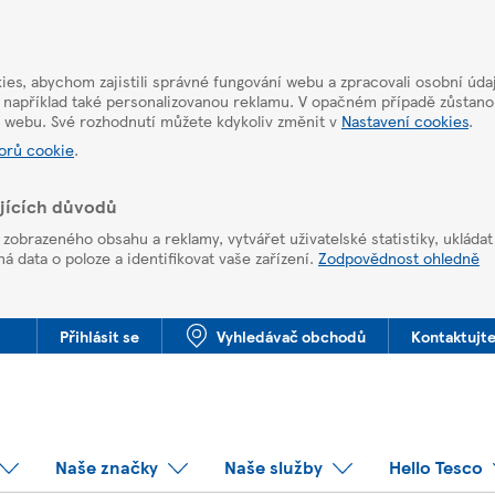
es, abychom zajistili správné fungování webu a zpracovali osobní úda
 například také personalizovanou reklamu. V opačném případě zůstan
u webu. Své rozhodnutí můžete kdykoliv změnit v
Nastavení cookies
.
orů cookie
.
ujících důvodů
obrazeného obsahu a reklamy, vytvářet uživatelské statistiky, ukláda
 data o poloze a identifikovat vaše zařízení.
Zodpovědnost ohledně
Přihlásit se
Vyhledávač obchodů
Kontaktujte
Naše značky
Naše služby
Hello Tesco