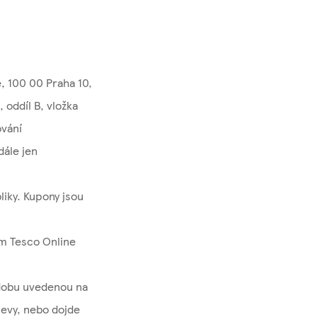
, 100 00 Praha 10,
oddíl B, vložka
ování
dále jen
iky. Kupony jsou
m Tesco Online
dobu uvedenou na
levy, nebo dojde