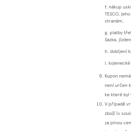
f. nákup us
TESCO, jeho 
stranám,
g. platby t
Sazka, jízde
h. dobíjení 
i. kojenecké
Kupon nemá 
není určen k
ke které byl
V případě vr
zboží (v sou
za plnou cen