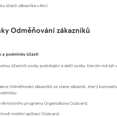
iku účasti zákazníka v Akci.
nky Odměňování zákazníků
ík a podmínky účasti
hou účastnit osoby podnikající a další osoby, kterým má být 
akce Odměňování zákazníků se stane zákazník, který kumulativ
podmínky:
m věrnostního programu Organizátora Clubcard;
ktivně mobilní aplikaci Clubcard;