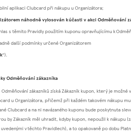
bilní aplikaci Clubcard při nákupu u Organizátora;
nizátorem náhodně vylosován k účasti v akci Odměňování z
uhlas s těmito Pravidly použitím kuponu opravňujícímu k Odměň
ípadně další podmínky určené Organizátorem
k
“).
ínky Odměňování zákazníka
 Odměňování zákazníků získá Zákazník kupon, který je možné v
bcard u Organizátora, přičemž při každém takovém nákupu mu
ané Clubcard a na ni navázaného kuponu bude poskytnuta sleva
erou by Zákazník měl uhradit, kdyby kupon, nepoužil k nákupu (
uvedenými v těchto Pravidlech), a to opakovaně po dobu Platn