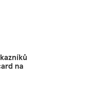
ákazníků
card na