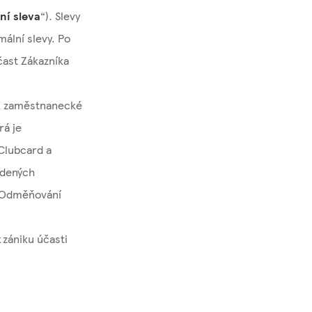
ní sleva
“). Slevy
mální slevy. Po
čast Zákazníka
 k zaměstnanecké
rá je
Clubcard a
edených
v Odměňování
 zániku účasti