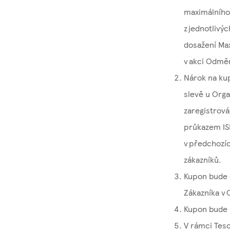
maximálního 
z jednotlivý
dosažení Max
v akci Odmě
Nárok na ku
slevě u Orga
zaregistrová
průkazem ISI
v předchozí
zákazníků.
Kupon bude d
Zákazníka v
Kupon bude u
V rámci Tes