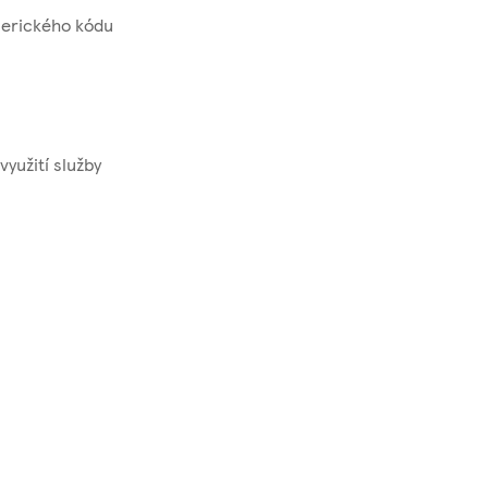
merického kódu
yužití služby