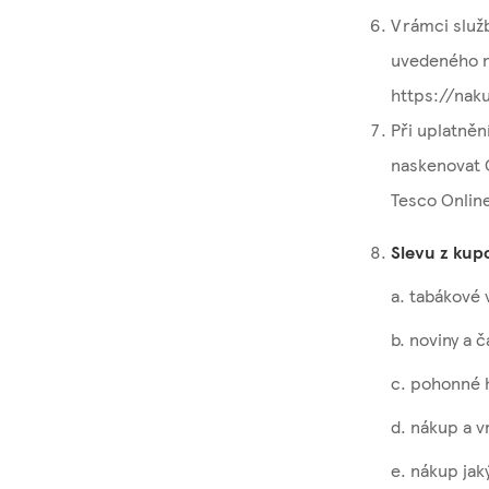
V rámci slu
uvedeného n
https://naku
Při uplatněn
naskenovat 
Tesco Online
Slevu z kup
a. tabákové 
b. noviny a 
c. pohonné 
d. nákup a v
e. nákup jak