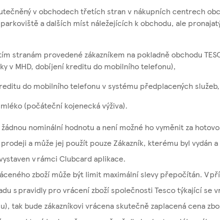
kutečněný v obchodech třetích stran v nákupních centrech ob
parkoviště a dalších míst náležejících k obchodu, ale pronajat
řetím stranám provedené zákazníkem na pokladně obchodu TES
nky v MHD, dobíjení kreditu do mobilního telefonu),
kreditu do mobilního telefonu v systému předplacených služeb,
 mléko (počáteční kojenecká výživa).
žádnou nominální hodnotu a není možné ho vyměnit za hotovo
 prodeji a může jej použít pouze Zákazník, kterému byl vydán a
 vystaven v rámci Clubcard aplikace.
áceného zboží může být limit maximální slevy přepočítán. V př
ladu s pravidly pro vrácení zboží společnosti Tesco týkající se 
u), tak bude zákazníkovi vrácena skutečně zaplacená cena zbo