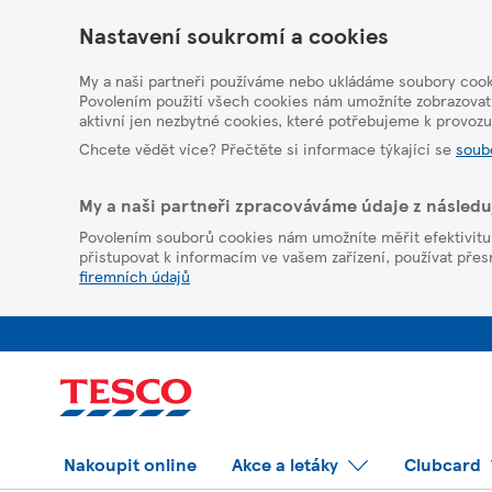
HelpPage
Nastavení soukromí a cookies
My a naši partneři používáme nebo ukládáme soubory cooki
Povolením použití všech cookies nám umožníte zobrazovat
aktivní jen nezbytné cookies, které potřebujeme k provoz
Chcete vědět více? Přečtěte si informace týkající se
soub
My a naši partneři zpracováváme údaje z násled
Povolením souborů cookies nám umožníte měřit efektivitu z
přistupovat k informacím ve vašem zařízení, používat přesná
firemních údajů
Nakoupit online
Akce a letáky
Clubcard