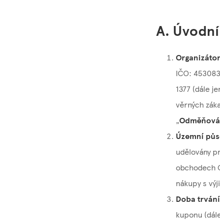
A. Úvodní
Organizátor
IČO: 4530831
1377 (dále j
věrných záka
„
Odměňován
Územní půs
udělovány p
obchodech O
nákupy s výj
Doba trván
kuponu (dále