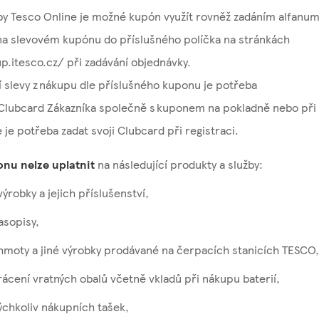
žby Tesco Online je možné kupón využít rovněž zadáním alfanu
a slevovém kupónu do příslušného políčka na stránkách
p.itesco.cz/ při zadávání objednávky.
í slevy z nákupu dle příslušného kuponu je potřeba
Clubcard Zákazníka společně s kuponem na pokladně nebo při v
 je potřeba zadat svoji Clubcard při registraci.
onu nelze uplatnit
na následující produkty a služby:
výrobky a jejich příslušenství,
časopisy,
hmoty a jiné výrobky prodávané na čerpacích stanicích TESCO,
rácení vratných obalů včetně vkladů při nákupu baterií,
ýchkoliv nákupních tašek,