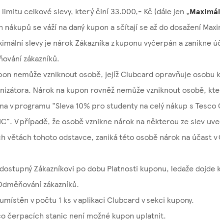
limitu celkové slevy, který činí 33.000,- Kč (dále jen „
Maximál
ch nákupů se váží na daný kupon a sčítají se až do dosažení Maxi
imální slevy je nárok Zákazníka z kuponu vyčerpán a zanikne ú
ňování zákazníků.
pon nemůže vzniknout osobě, jejíž Clubcard opravňuje osobu
nizátora. Nárok na kupon rovněž nemůže vzniknout osobě, kte
na v programu "Sleva 10% pro studenty na celý nákup s Tesco 
C". V případě, že osobě vznikne nárok na některou ze slev uv
ch větách tohoto odstavce, zaniká této osobě nárok na účast 
ostupný Zákazníkovi po dobu Platnosti kuponu, ledaže dojde k
 Odměňování zákazníků.
místěn v počtu 1 ks v aplikaci Clubcard v sekci kupony.
co čerpacích stanic není možné kupon uplatnit.