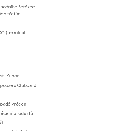
chodního řetězce
ých třetím
CO (terminál
st. Kupon
 pouze s Clubcard,
ípadě vrácení
vrácení produktů
ží,