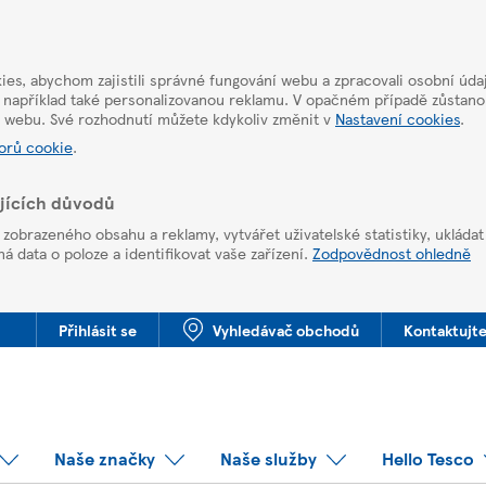
es, abychom zajistili správné fungování webu a zpracovali osobní úda
 například také personalizovanou reklamu. V opačném případě zůstan
u webu. Své rozhodnutí můžete kdykoliv změnit v
Nastavení cookies
.
orů cookie
.
ujících důvodů
obrazeného obsahu a reklamy, vytvářet uživatelské statistiky, ukláda
 data o poloze a identifikovat vaše zařízení.
Zodpovědnost ohledně
Přihlásit se
Vyhledávač obchodů
Kontaktujte
Naše značky
Naše služby
Hello Tesco