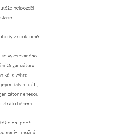
utěže nejpozději
eslané
dohody v soukromé
i se vylosovaného
ění Organizátora
niká) a výhra
ejím dalším užití,
rganizátor nenesou
či ztrátu během
těžících (popř.
ebo není-li možné