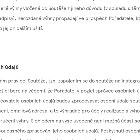
keré výhry vložené do Soutěže z jiného důvodu (v souladu s těm
edpisy), nerozdané výhry propadají ve prospěch Pořadatele, k
 jejich dalším užití.
h údajů
m pravidel Soutěže, tzn. zapojením se do soutěže na Instagra
žící bere na vědomí, že Pořadatel v pozici správce osobních ú
acovatele osobních údajů budou zpracovávat osobní údaje sout
ení, emailová adresa, a to výhradně pro účely realizace a vyh
oručení výhry. S ohledem na výše uvedené není možná účast so
současného zpracování jeho osobních údajů. Poskytnutí osobní