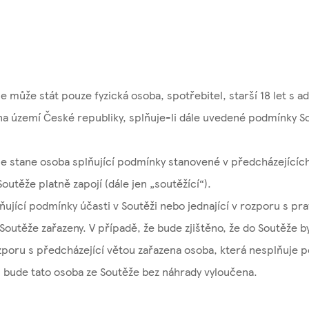
e může stát pouze fyzická osoba, spotřebitel, starší 18 let s 
a území České republiky, splňuje-li dále uvedené podmínky So
e stane osoba splňující podmínky stanovené v předcházejícíc
Soutěže platně zapojí (dále jen „soutěžící“).
ující podmínky účasti v Soutěži nebo jednající v rozporu s pra
outěže zařazeny. V případě, že bude zjištěno, že do Soutěže by
poru s předcházející větou zařazena osoba, která nesplňuje p
, bude tato osoba ze Soutěže bez náhrady vyloučena.