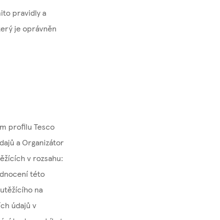
ito pravidly a
terý je oprávněn
m profilu Tesco
dajů a Organizátor
ěžících v rozsahu:
odnocení této
utěžícího na
ch údajů v