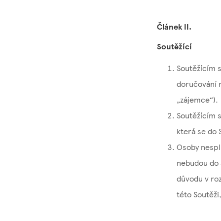
Článek II.
Soutěžící
Soutěžícím s
doručování n
„zájemce“).
Soutěžícím s
která se do 
Osoby nesplň
nebudou do S
důvodu v roz
této Soutěži