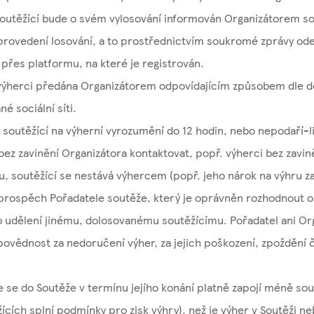
soutěžící bude o svém vylosování informován Organizátorem so
 provedení losování, a to prostřednictvím soukromé zprávy od
 přes platformu, na které je registrován.
výherci předána Organizátorem odpovídajícím způsobem dle 
né sociální síti.
 soutěžící na výherní vyrozumění do 12 hodin, nebo nepodaří-l
bez zavinění Organizátora kontaktovat, popř. výherci bez zavin
u, soutěžící se nestává výhercem (popř. jeho nárok na výhru za
rospěch Pořadatele soutěže, který je oprávněn rozhodnout o j
o udělení jinému, dolosovanému soutěžícímu. Pořadatel ani O
povědnost za nedoručení výher, za jejich poškození, zpoždění 
e se do Soutěže v termínu jejího konání platně zapojí méně sou
cích splní podmínky pro zisk výhry), než je výher v Soutěži n