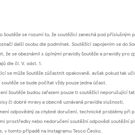
 Soutěže se rozumí to, že soutěžící zanechá pod příslušným p
značí další osobu dle podmínek. Soutěžící zapojením se do So
 let, že se obeznámil s úplnými pravidly Soutěže a pravidly pro 
ů dle čl. V. odst. 1.
ící se může Soutěže zúčastnit opakovaně, avšak pokud tak učin
 soutěže se bude počítat vždy pouze jedna účast.
ní Soutěže budou zařazeni pouze ti soutěžící neporušující tato
isy či dobré mravy a obecně uznávaná pravidla slušnosti.
 není odpovědný za chybné doručení, technické problémy při 
mi prostředky nebo nedoručení soutěžní odpovědi soutěžní pl
e, v tomto případě na Instagramu Tesco Česko.