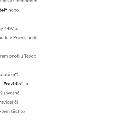
apsaná v Obchodním
tel“
nebo
ky 449/5,
udu v Praze, oddíl
ram profilu Tesco
 soutěže“).
 „
Pravidla
“, a
rý závazně
avidel či
extem těchto