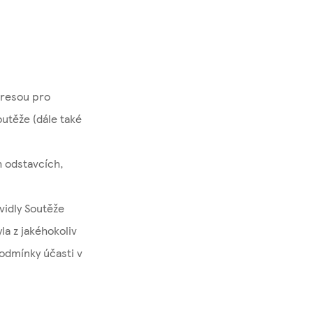
adresou pro
utěže (dále také
h odstavcích,
vidly Soutěže
la z jakéhokoliv
odmínky účasti v