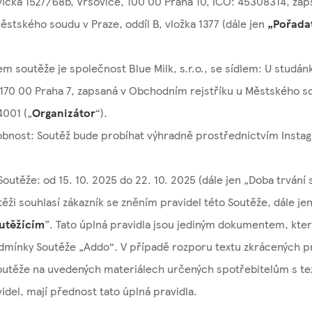
vická 1527/68b, Vršovice, 100 00 Praha 10, IČO: 45308314, z
Městského soudu v Praze, oddíl B, vložka 1377 (dále jen
„Pořada
m soutěže je společnost Blue Milk, s.r.o., se sídlem: U studán
170 00 Praha 7, zapsaná v Obchodním rejstříku u Městského so
4001 („
Organizátor
“).
bnost: Soutěž bude probíhat výhradně prostřednictvím Instag
Soutěže: od 15. 10. 2025 do 22. 10. 2025 (dále jen „Doba trvání
těži souhlasí zákazník se zněním pravidel této Soutěže, dále jen
utěžícím
”. Tato úplná pravidla jsou jediným dokumentem, kte
dmínky Soutěže „Addo“. V případě rozporu textu zkrácených pr
utěže na uvedených materiálech určených spotřebitelům s t
idel, mají přednost tato úplná pravidla.