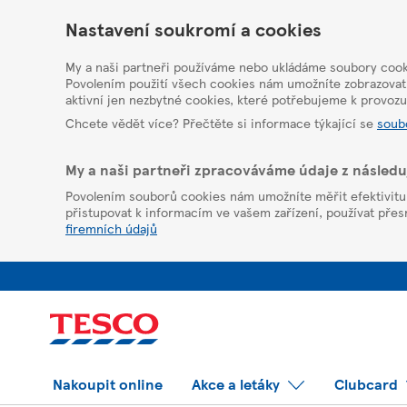
HelpPage
Nastavení soukromí a cookies
My a naši partneři používáme nebo ukládáme soubory cooki
Povolením použití všech cookies nám umožníte zobrazovat
aktivní jen nezbytné cookies, které potřebujeme k provoz
Chcete vědět více? Přečtěte si informace týkající se
soub
My a naši partneři zpracováváme údaje z násled
Povolením souborů cookies nám umožníte měřit efektivitu z
přistupovat k informacím ve vašem zařízení, používat přesná
firemních údajů
Nakoupit online
Akce a letáky
Clubcard