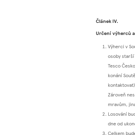
Článek IV.
Určení výherců a
Výherci v S
osoby starší
Tesco Česko 
konání Soutě
kontaktovat
Zároveň nes
mravům, jina
Losování bu
dne od ukon
Celkem bude