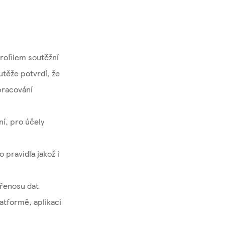
rofilem soutěžní
utěže potvrdí, že
zpracování
í, pro účely
 pravidla jakož i
přenosu dat
atformě, aplikaci