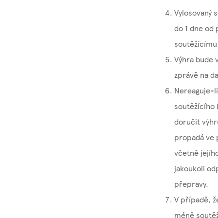
Vylosovaný 
do 1 dne od
soutěžícímu
Výhra bude 
zprávě na da
Nereaguje-li
soutěžícího 
doručit výhr
propadá ve p
včetně jejíh
jakoukoli od
přepravy.
V případě, ž
méně soutěží