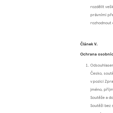
rozdělit veš
právními př
rozhodnout o
Článek V.
Ochrana osobníc
Odsouhlasení
Česko, soutě
v pozici Zpr
jméno, příjm
Soutěže a d
Soutěži bez 