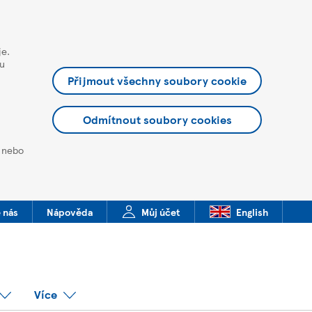
je.
ou
Přijmout všechny soubory cookie
Odmítnout soubory cookies
t nebo
 nás
Nápověda
Můj účet
English
Více