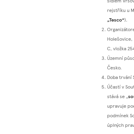
sídlem Vršo
rejstříku u 
„Tesco“
).
Organizátore
Holešovice, 
C, vložka 25
Územní půso
Česko.
Doba trvání 
Účastí v Sou
stává se „
so
upravuje po
podmínek So
úplných prav