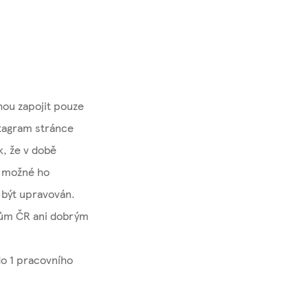
hou zapojit pouze
stagram stránce
k, že v době
o možné ho
 být upravován.
sům ČR ani dobrým
o 1 pracovního