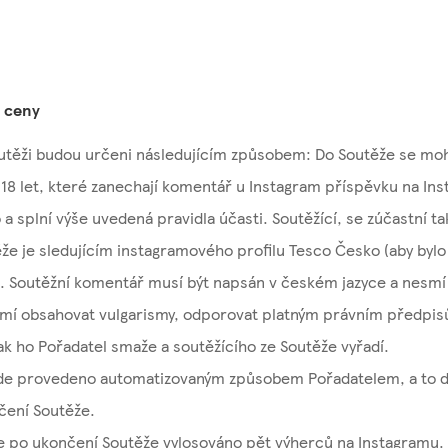
 ceny
outěži budou určeni následujícím způsobem: Do Soutěže se mo
 18 let, které zanechají komentář u Instagram příspěvku na In
a splní výše uvedená pravidla účasti. Soutěžící, se zúčastní ta
že je sledujícím instagramového profilu Tesco Česko (aby byl
). Soutěžní komentář musí být napsán v českém jazyce a nesmí
mí obsahovat vulgarismy, odporovat platným právním předpi
k ho Pořadatel smaže a soutěžícího ze Soutěže vyřadí.
de provedeno automatizovaným způsobem Pořadatelem, a to d
čení Soutěže.
 po ukončení Soutěže vylosováno pět výherců na Instagramu.