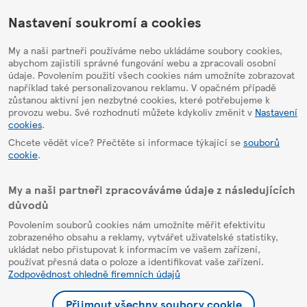
HelpPage
Nastavení soukromí a cookies
My a naši partneři používáme nebo ukládáme soubory cookies,
abychom zajistili správné fungování webu a zpracovali osobní
údaje. Povolením použití všech cookies nám umožníte zobrazovat
například také personalizovanou reklamu. V opačném případě
zůstanou aktivní jen nezbytné cookies, které potřebujeme k
provozu webu. Své rozhodnutí můžete kdykoliv změnit v
Nastavení
cookies
.
Chcete vědět více? Přečtěte si informace týkající se
souborů
cookie
.
My a naši partneři zpracováváme údaje z následujících
důvodů
Povolením souborů cookies nám umožníte měřit efektivitu
zobrazeného obsahu a reklamy, vytvářet uživatelské statistiky,
ukládat nebo přistupovat k informacím ve vašem zařízení,
používat přesná data o poloze a identifikovat vaše zařízení.
Zodpovědnost ohledně firemních údajů
Přijmout všechny soubory cookie