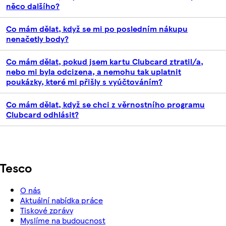
něco dalšího?
Co mám dělat, když se mi po posledním nákupu
nenačetly body?
Co mám dělat, pokud jsem kartu Clubcard ztratil/a,
nebo mi byla odcizena, a nemohu tak uplatnit
poukázky, které mi přišly s vyúčtováním?
Co mám dělat, když se chci z věrnostního programu
Clubcard odhlásit?
Tesco
O nás
Aktuální nabídka práce
Tiskové zprávy
Myslíme na budoucnost