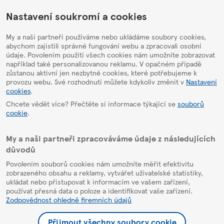
HelpPage
Nastavení soukromí a cookies
My a naši partneři používáme nebo ukládáme soubory cookies,
abychom zajistili správné fungování webu a zpracovali osobní
údaje. Povolením použití všech cookies nám umožníte zobrazovat
například také personalizovanou reklamu. V opačném případě
zůstanou aktivní jen nezbytné cookies, které potřebujeme k
provozu webu. Své rozhodnutí můžete kdykoliv změnit v
Nastavení
cookies
.
Chcete vědět více? Přečtěte si informace týkající se
souborů
cookie
.
My a naši partneři zpracováváme údaje z následujících
důvodů
Povolením souborů cookies nám umožníte měřit efektivitu
zobrazeného obsahu a reklamy, vytvářet uživatelské statistiky,
ukládat nebo přistupovat k informacím ve vašem zařízení,
používat přesná data o poloze a identifikovat vaše zařízení.
Zodpovědnost ohledně firemních údajů
Přijmout všechny soubory cookie