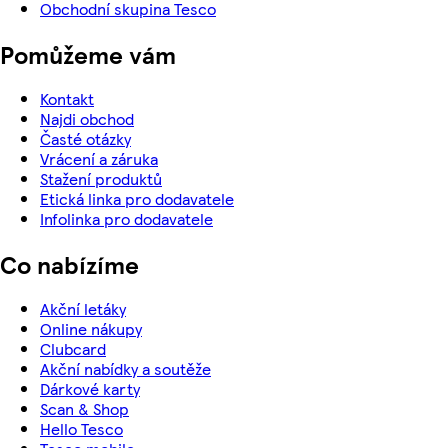
Obchodní skupina Tesco
Pomůžeme vám
Kontakt
Najdi obchod
Časté otázky
Vrácení a záruka
Stažení produktů
Etická linka pro dodavatele
Infolinka pro dodavatele
Co nabízíme
Akční letáky
Online nákupy
Clubcard
Akční nabídky a soutěže
Dárkové karty
Scan & Shop
Hello Tesco