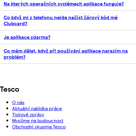
Na kterých operačních systémech aplikace funguje?
Co když mi z telefonu nejde načíst čárový kód mé
Clubcard?
Je aplikace zdarma?
Co mám dělat, když při používání aplikace narazím na
problém?
Tesco
O nás
Aktuální nabídka práce
Tiskové zprávy
Myslíme na budoucnost
Obchodní skupina Tesco