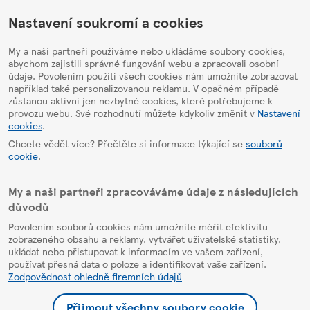
HelpPage
Nastavení soukromí a cookies
My a naši partneři používáme nebo ukládáme soubory cookies,
abychom zajistili správné fungování webu a zpracovali osobní
údaje. Povolením použití všech cookies nám umožníte zobrazovat
například také personalizovanou reklamu. V opačném případě
zůstanou aktivní jen nezbytné cookies, které potřebujeme k
provozu webu. Své rozhodnutí můžete kdykoliv změnit v
Nastavení
cookies
.
Chcete vědět více? Přečtěte si informace týkající se
souborů
cookie
.
My a naši partneři zpracováváme údaje z následujících
důvodů
Povolením souborů cookies nám umožníte měřit efektivitu
zobrazeného obsahu a reklamy, vytvářet uživatelské statistiky,
ukládat nebo přistupovat k informacím ve vašem zařízení,
používat přesná data o poloze a identifikovat vaše zařízení.
Zodpovědnost ohledně firemních údajů
Přijmout všechny soubory cookie