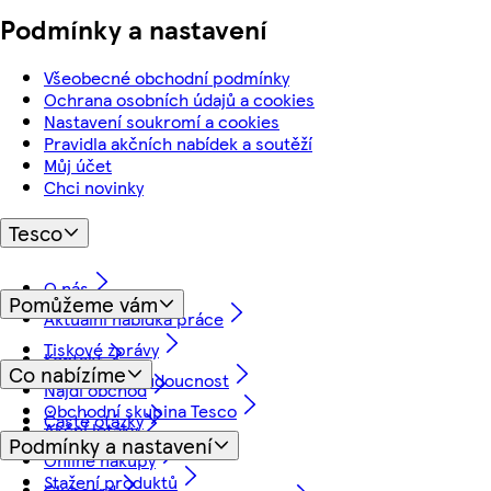
Podmínky a nastavení
Všeobecné obchodní podmínky
Ochrana osobních údajů a cookies
Nastavení soukromí a cookies
Pravidla akčních nabídek a soutěží
Můj účet
Chci novinky
Tesco
O nás
Pomůžeme vám
Aktuální nabídka práce
Tiskové zprávy
Kontakt
Co nabízíme
Myslíme na budoucnost
Najdi obchod
Obchodní skupina Tesco
Časté otázky
Akční letáky
Podmínky a nastavení
Vrácení a záruka
Online nákupy
Stažení produktů
Clubcard